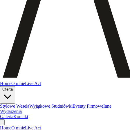
Home
O mnie
Live Act
Oferta
Stylowe Wesela
Wyjątkowe Studniówki
Eventy Firmowe
Inne
Wydarzenia
Galeria
Kontakt
Home
O mnie
Live Act